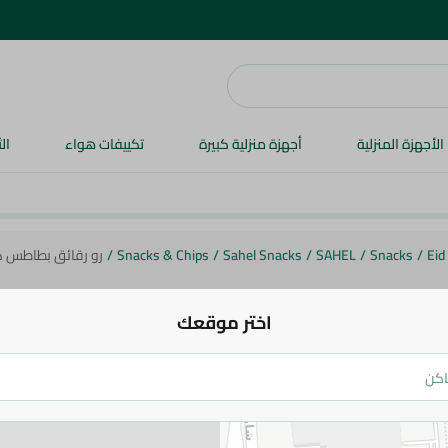
الأجهزة المنزلية
أجهزة منزلية كبيرة
تكييفات هواء
ال
Eid
/
Snacks
/
SAHEL
/
Sahel Snacks
/
Snacks & Chips
/
رو رقائق بطاطس كريمه ب
اختر موقعك
رو رقائق بطاطس كريمه بالعشاب - 50-60 جرام
17 جم
اضف للعربة