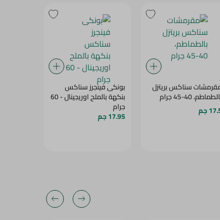
قرمشات سناكس بريتزل
بونكى فينجرز سناكس
اورجانيك 
لطماطم، 40-45 جرام
بنكهة بالملح اوريجينال - 60
طماطم+ريحان-
جرام
17 جم
69 جم
17.95 جم