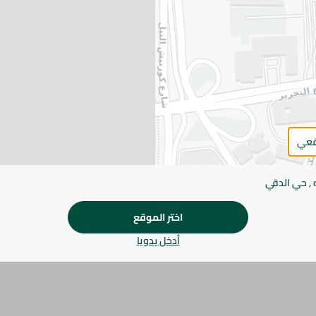
يرجى الملاحظة:
قد يختلف وزن العناصر القابلة ل
طفيف. قد يتغير التعبئة بناءً على التوفر.
المواصفات
SKU
قعي
 , حي الدقي
اختر الموقع
أدخل يدويا