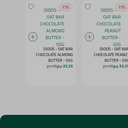
20‎%‎
17‎%‎
17‎%‎
BENSON -
DIDOS - OAT BAR
DIDOS - OAT BA
OW WITH
CHOCOLATE ALMOND
CHOCOLATE PEANU
MANGO - 60G
BUTTER - 55G
BUTTER - 5
33.2 جم
40 جم
33.25 جم
40 جم
27.25 جم
4