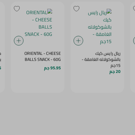
ريال رايس كيك
ORIENTAL - CHEESE
م
بالشوكولاته الغامقة -
BALLS SNACK - 60G
با
15جم
95.95 جم
.5
20 جم