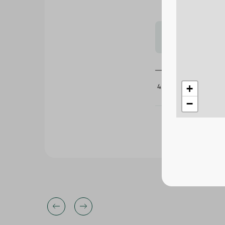
لتحجيم بشكل
434683
+
−