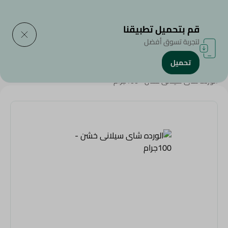
التوصيل إلى
حدد المنطقة
قم بتحميل تطبيقنا
لتجربة تسوق أفضل
تحميل
الرئيسية
/
المشروبات
/
الشاي
/
Beverages
/
الورده شاى سيلانى خشن - 100جرام