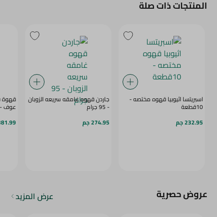
المنتجات ذات صلة
اسبريتسا اثيوبيا قهوه مختصه -
جاردن قهوه غامقه سريعه الزوبان
قهوة فل
10قطعة
- 95 جرام
عوف - 200 ج
232.95 جم
274.95 جم
381.99 ج
عروض حصرية
عرض المزيد