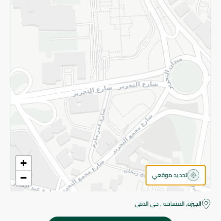
قم بالتسجيل للنشرة
©2026 - Spinneys | جميع الحقوق محفوظة
+
تحديد موقعي
−
الجيزة, المساحه , حي الدقي