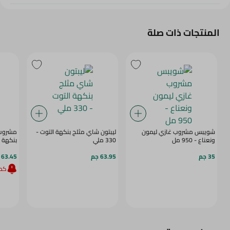
المنتجات ذات صلة
شويبس مشروب غازي ليمون
ليبتون شاي مثلج بنكهة التوت -
مشروب 
ونعناع - 950 مل
330 ملي
بنكهة الل
35 جم
63.95 جم
63.45 جم
كمي