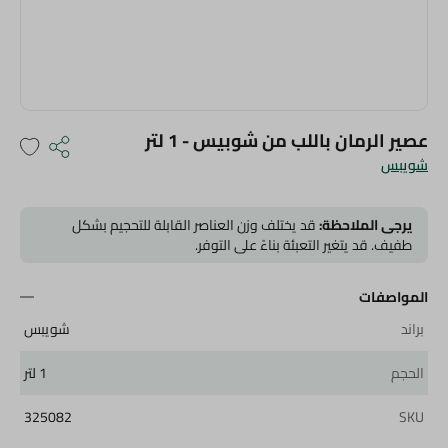
عصير الرمان باللب من شوبيس - 1 لتر
شويبس
يرجى الملاحظة:
قد يختلف وزن العناصر القابلة للتحجيم بشكل
طفيف. قد يتغير التعبئة بناءً على التوفر.
المواصفات
براند
شويبس
الحجم
1 لتر
325082
SKU