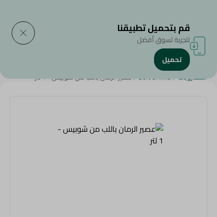
التوصيل إلى
حدد المنطقة
قم بتحميل تطبيقنا
لتجربة تسوق أفضل
تحميل
الرئيسية
/
المشروبات
/
المشروبات الغازية
/
Weekly Deals
/
SAHEL
/
المشروبات
/
Soft Drinks
/
عصير الرمان باللب من شوبيس - 1 لتر