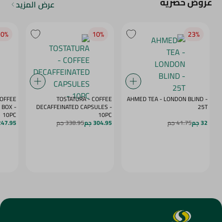
عروض حصرية
عرض المزيد
0‎%‎
10‎%‎
23‎%‎
COFFEE
TOSTATURA - COFFEE
AHMED TEA - LONDON BLIND -
BOX -
DECAFFEINATED CAPSULES -
25T
10PC
10PC
32 جم
41.75 جم
304.95 جم
338.95 جم
247.95 ج