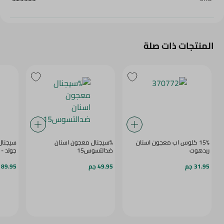
المنتجات ذات صلة
15% كلوس اب معجون اسنان
%سيجنال معجون اسنان
سيجنال
ريدهوت
ضدالتسوس15
جولد - 75مل
31.95 جم
49.95 جم
89.95 جم