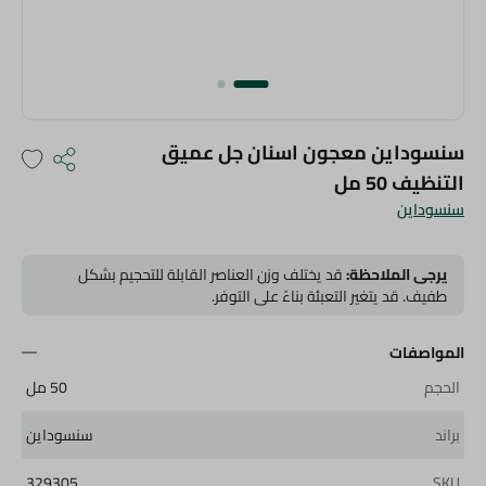
سنسوداين معجون اسنان جل عميق
التنظيف 50 مل
سنسوداين
يرجى الملاحظة:
قد يختلف وزن العناصر القابلة للتحجيم بشكل
طفيف. قد يتغير التعبئة بناءً على التوفر.
المواصفات
الحجم
50 مل
براند
سنسوداين
329305
SKU