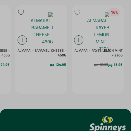
16‎%‎
ESE -
ALMARAI - BARAMELI CHEESE -
ALMARAI - RAYEB LEMON MINT
450G
450G
- 220G
15.95 جم
18.95 جم
124.95 جم
124.95 ج