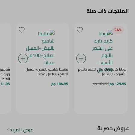
المنتجات ذات صلة
24‎%‎
بوبانا كريم يترك على الشعر بالثوم
فاتيكا شامبو بالبيض+العسل
شامبو م
الأسود - 200 مل
اصلاح+100مل مجانا
وزيوت ا
المتطاير
129.95 جم
169.95 جم
184.95 جم
- 400 مل
61.95 جم
عروض حصرية
عرض المزيد