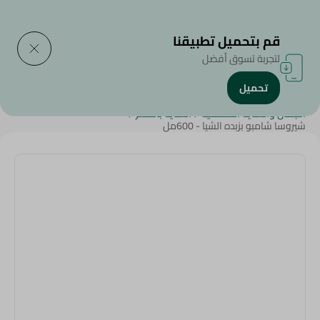
التوصيل إلى
حدد المنطقة
قم بتحميل تطبيقنا
لتجربة تسوق أفضل
تحميل
الرئيسية
/
الجبن,منتجات الألبان والبيض
/
الزبدة
/
الجمال والعناية الشخصية
/
العناية بالشعر
/
شيروسا شامبو بزبده الشيا - 600مل