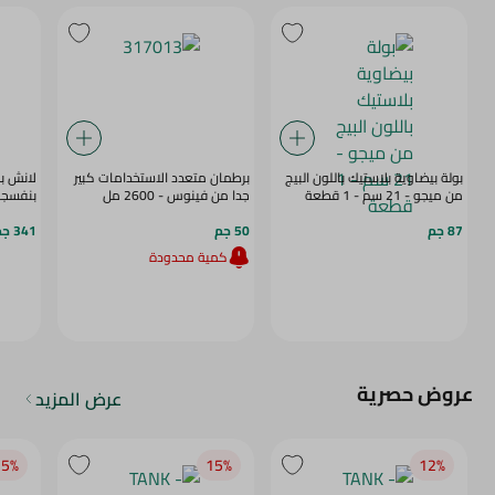
بولة بيضاوية بلاستيك باللون البيج
برطمان متعدد الاستخدامات كبير
لانش ب
من ميجو - 21 سم - 1 قطعة
جدا من فينوس - 2600 مل
بنفسجي - 3
87 جم
50 جم
341 جم
كمية محدودة
عروض حصرية
عرض المزيد
5‎%‎
15‎%‎
12‎%‎