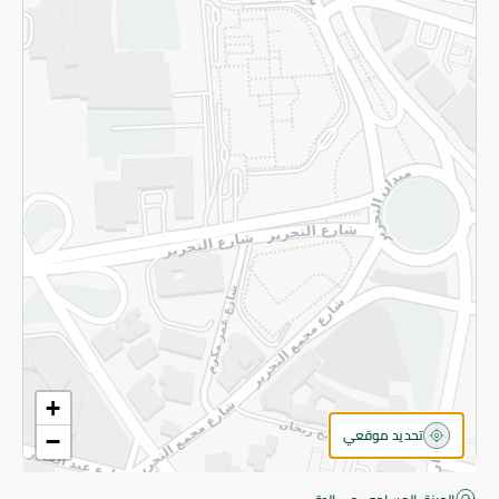
قم بالتسجيل للنشرة
©2026 - Spinneys | جميع الحقوق محفوظة
+
تحديد موقعي
−
اقتربت! أضف 100 جنيه للمتابعة إلى الدفع.