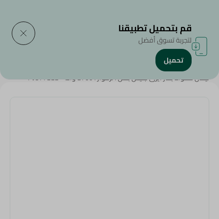
التوصيل إلى
حدد المنطقة
قم بتحميل تطبيقنا
لتجربة تسوق أفضل
تحميل
الرئيسية
/
إلكترونيات توصلك النهارده
/
تيفال مكواة بخار ايزى جليس بلس ، تركواز ، 2700 وات - FV5772E2