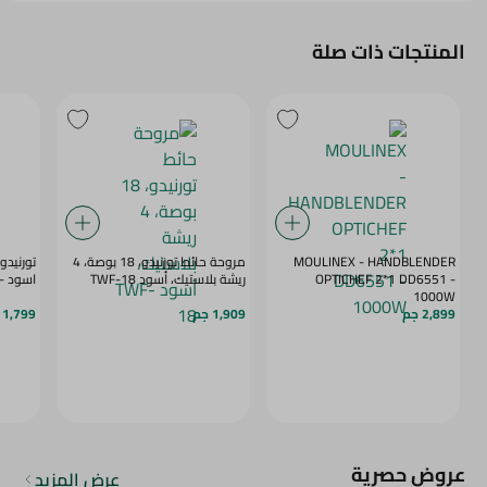
المنتجات ذات صلة
MOULINEX - HANDBLENDER
مروحة حائط تورنيدو، 18 بوصة، 4
OPTICHEF 2*1 DD6551 -
ريشة بلاستيك، أسود TWF-18
اسود - WF - 16
1000W
2,899 جم
1,909 جم
1,799 جم
عروض حصرية
عرض المزيد