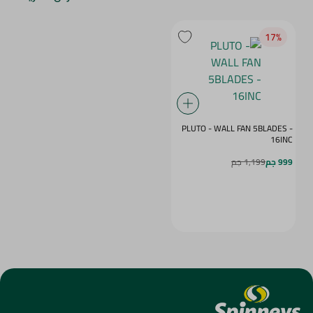
17‎%‎
PLUTO - WALL FAN 5BLADES -
16INC
999 جم
1,199 جم