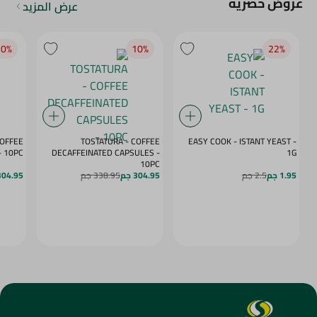
عروض حصرية
عرض المزيد
0‎%‎
10‎%‎
22‎%‎
COFFEE
TOSTATURA - COFFEE
EASY COOK - ISTANT YEAST -
APSULES VANILLA - 10PC
DECAFFEINATED CAPSULES -
1G
10PC
1.95 جم
2.5 جم
304.95 جم
338.95 جم
304.95 ج