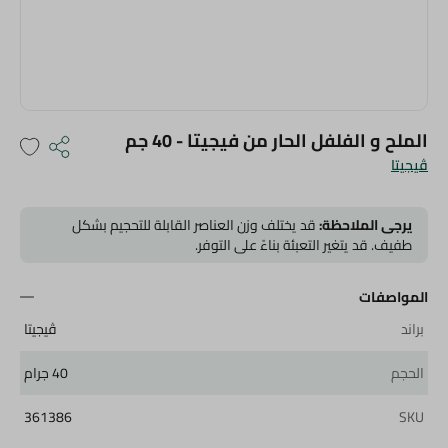
الملح و الفلفل الحار من فيجيتا - 40 جم
ڤيجيتا
يرجى الملاحظة:
قد يختلف وزن العناصر القابلة للتحجيم بشكل
طفيف. قد يتغير التعبئة بناءً على التوفر.
المواصفات
براند
ڤيجيتا
الحجم
40 جرام
361386
SKU