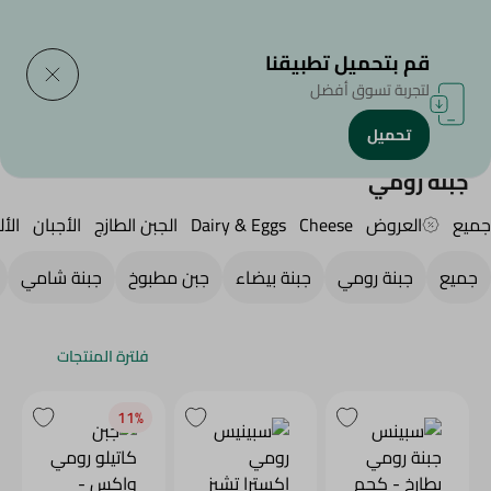
التوصيل إلى
حدد المنطقة
قم بتحميل تطبيقنا
لتجربة تسوق أفضل
تحميل
الرئيسية
/
الجبن,منتجات الألبان والبيض
/
Fresh Cheese
/
جبنة رومي
جبنة رومي
جميع
العروض
Cheese
Dairy & Eggs
الجبن الطازج
الأجبان
الأل
جميع
جبنة رومي
جبنة بيضاء
جبن مطبوخ
جبنة شامي
فلترة المنتجات
11‎%‎