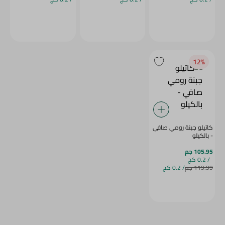
12‎%‎
كاتيلو جبنة رومي صافي
- بالكيلو
105.95 جم
/ 0.2 كج
119.99 جم
/ 0.2 كج