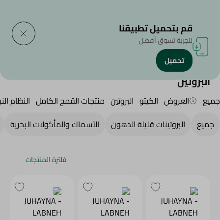
التوصيل إلى
حدد المنطقة
قم بتحميل تطبيقنا
لتجربة تسوق أفضل
تحميل
الرئيسية
/
Diets
/
البروتين
البروتين
جميع
العروض
الكيتو
البروتين
منتجات القمح الكامل
النظام النب
جميع
البروتينات قليلة الدهون
الأسماك والمأكولات البحرية
فلترة المنتجات