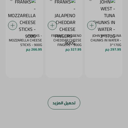
FRANKS -
FRANKS - JALAPENO
JOHN WEST - TUNA
MOZZARELLA CHEESE
CHEDDAR CHEESE
CHUNKS IN WATER -
STICKS - 900G
FINGERS - 900G
3*170G
297.95 جم
327.95 جم
266.95 جم
تحميل المزيد