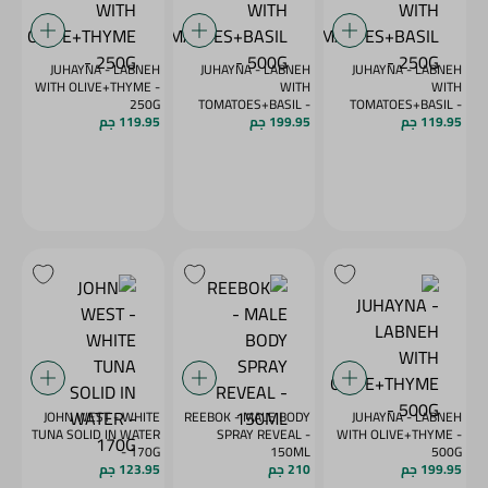
JUHAYNA - LABNEH
JUHAYNA - LABNEH
JUHAYNA - LABNEH
WITH OLIVE+THYME -
WITH
WITH
250G
TOMATOES+BASIL -
TOMATOES+BASIL -
250G
119.95 جم
500G
199.95 جم
119.95 جم
JOHN WEST - WHITE
REEBOK - MALE BODY
JUHAYNA - LABNEH
TUNA SOLID IN WATER
SPRAY REVEAL -
WITH OLIVE+THYME -
- 170G
150ML
500G
199.95 جم
210 جم
123.95 جم