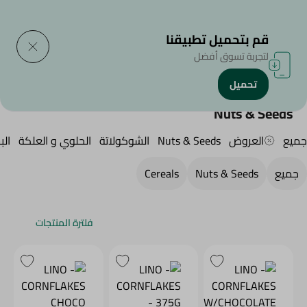
التوصيل إلى
حدد المنطقة
قم بتحميل تطبيقنا
لتجربة تسوق أفضل
تحميل
الرئيسية
/
سناكس وحلويات
/
المكسرات
Nuts & Seeds
جميع
العروض
Nuts & Seeds
الشوكولاتة
الحلوي و العلكة
ال
جميع
Nuts & Seeds
Cereals
فلترة المنتجات