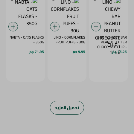
NABTA - OATS FLASKS
LINO - CORNFLAKES
LINO - CHEWY BAR
- 350G
FRUIT PUFFS - 30G
PEANUT BUTTER
CHOCOLATE CHIP -
144G
75.25 جم
9.95 جم
71.95 جم
تحميل المزيد