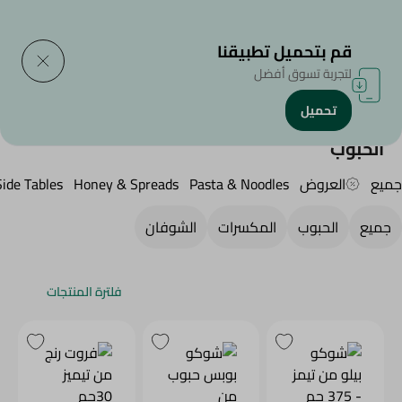
التوصيل إلى
حدد المنطقة
قم بتحميل تطبيقنا
لتجربة تسوق أفضل
تحميل
الرئيسية
/
منتجات البقالة
/
الفطار , المكسرات و الحبوب
/
الحبوب
الحبوب
جميع
العروض
Pasta & Noodles
Honey & Spreads
Side Tables
جميع
الحبوب
المكسرات
الشوفان
فلترة المنتجات