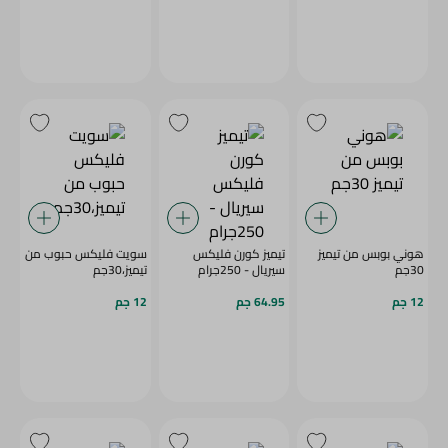
هوني بوبس من تيميز
تيميز كورن فليكس
سويت فليكس حبوب من
30جم
سيريال - 250جرام
تيميز،30جم
12 جم
64.95 جم
12 جم